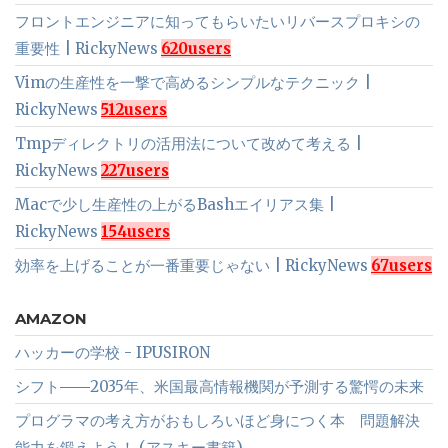
フロントエンジニアに知ってもらいたいリバースプロキシの
重要性 | RickyNews
620users
Vimの生産性を一撃で高めるシンプルなテクニック |
RickyNews
512users
Tmpディレクトリの活用法について改めて考える |
RickyNews
227users
Macで少し生産性の上がるBashエイリアス集 |
RickyNews
154users
効率を上げることが一番重要じゃない | RickyNews
67users
AMAZON
ハッカーの学校 - IPUSIRON
シフト――2035年、米国最高情報機関が予測する驚愕の未来
プログラマの考え方がおもしろいほど身につく本 問題解決
能力を鍛えよう！ (アスキー書籍)